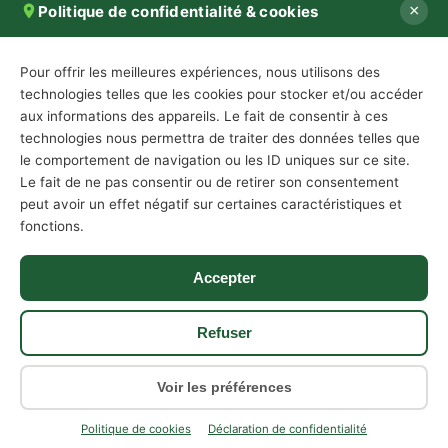
×
Politique de confidentialité & cookies
Val-Débarras
Spécialiste du débarras en Suisse romande
Pour offrir les meilleures expériences, nous utilisons des
technologies telles que les cookies pour stocker et/ou accéder
aux informations des appareils. Le fait de consentir à ces
CONTACT
info@val-debarras.ch
technologies nous permettra de traiter des données telles que
le comportement de navigation ou les ID uniques sur ce site.
079 580 58 57
Le fait de ne pas consentir ou de retirer son consentement
Lun–Sam · 08h–18h
peut avoir un effet négatif sur certaines caractéristiques et
fonctions.
Entreprise active dans toute la Suisse romande, avec des
équipes intervenant dans les cantons suivants :
Valais · Vaud · Genève · Fribourg · Neuchâtel · Jura
Accepter
SIÈGE ADMINISTRATIF (CORRESPONDANCE)
Val-Débarras Sàrl
Refuser
Rue de Mazerette 9
1950 Sion
Voir les préférences
Politique de cookies
Déclaration de confidentialité
© 2026 Val-Débarras Sàrl — Tous droits réservés