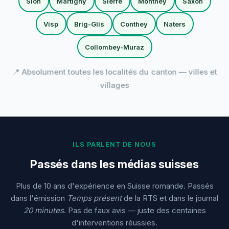
Sion
Martigny
Sierre
Monthey
Saxon
Visp
Brig-Glis
Conthey
Naters
Collombey-Muraz
📍 Absolument toutes les localités du canton — villes et
villages
ILS PARLENT DE NOUS
Passés dans les médias suisses
Plus de 10 ans d'expérience en Suisse romande. Passés
dans l'émission
Temps présent
de la RTS et dans le journal
20 minutes
. Pas de faux avis — juste des centaines
d'interventions réussies.