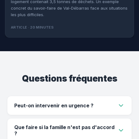
logement contenait 3,5 tonnes de déchets. Un exemple
concret du savoir-faire de Val-Débarras face aux situations
les plus difficiles.
ARTICLE · 20 MINUTES
Questions fréquentes
Peut-on intervenir en urgence ?
Oui, selon le planning nous pouvons intervenir
Que faire si la famille n'est pas d'accord
très rapidement, parfois sous 48h.
?