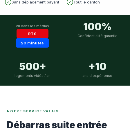
Sans déplacement payant
Tout le canton
100%
Vu dans les médias
RTS
Confidentialité garantie
20 minutes
500+
+10
logements vidés / an
ans d'expérience
NOTRE SERVICE VALAIS
Débarras suite entrée