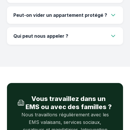
Nous attendons que les décisions soient prises
avant d'intervenir.
Peut-on vider un appartement protégé ?
Oui, exactement comme un appartement
classique, avec le même soin.
Qui peut nous appeler ?
La famille, les mandataires, curateurs ou les
services sociaux du canton de Genève.
Vous travaillez dans un
EMS ou avec des familles ?
Nous travaillons régulièrement avec les
EMS valaisans, services sociaux,
curateurs et mandataires. Intervention