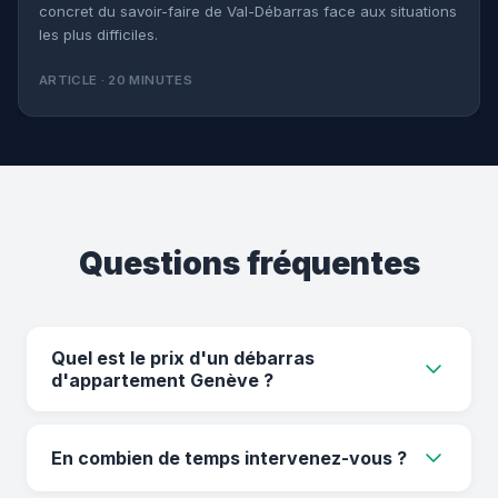
concret du savoir-faire de Val-Débarras face aux situations
les plus difficiles.
ARTICLE · 20 MINUTES
Questions fréquentes
Quel est le prix d'un débarras
d'appartement Genève ?
Le prix dépend du volume à évacuer, de
l'accès au logement et de la quantité de
En combien de temps intervenez-vous ?
déchets. Un devis gratuit est établi avant toute