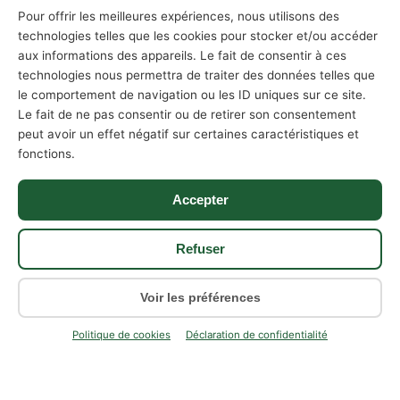
079 580 58 57
Pour offrir les meilleures expériences, nous utilisons des
Lun–Sam · 08h00–18h00
technologies telles que les cookies pour stocker et/ou accéder
aux informations des appareils. Le fait de consentir à ces
info@val-debarras.ch
technologies nous permettra de traiter des données telles que
Réponse sous 2h
le comportement de navigation ou les ID uniques sur ce site.
Le fait de ne pas consentir ou de retirer son consentement
Devis sous 24h
peut avoir un effet négatif sur certaines caractéristiques et
Réponse garantie
fonctions.
6 cantons couverts
GE · VD · VS · FR · NE · JU
Accepter
Refuser
Voir les préférences
Val-Débarras
Politique de cookies
Déclaration de confidentialité
Spécialiste du débarras en Suisse romande
CONTACT