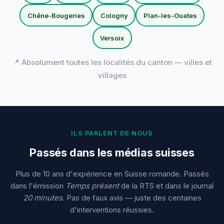
Chêne-Bougeries
Cologny
Plan-les-Ouates
Versoix
📍 Absolument toutes les localités du canton — villes et
villages
ILS PARLENT DE NOUS
Passés dans les médias suisses
Plus de 10 ans d'expérience en Suisse romande. Passés
dans l'émission
Temps présent
de la RTS et dans le journal
20 minutes
. Pas de faux avis — juste des centaines
d'interventions réussies.