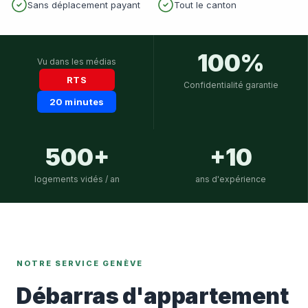
Sans déplacement payant
Tout le canton
100%
Vu dans les médias
RTS
Confidentialité garantie
20 minutes
500+
+10
logements vidés / an
ans d'expérience
NOTRE SERVICE GENÈVE
Débarras d'appartement