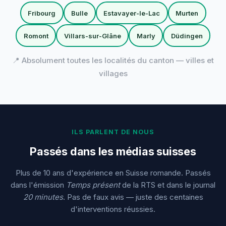
Fribourg
Bulle
Estavayer-le-Lac
Murten
Romont
Villars-sur-Glâne
Marly
Düdingen
📍 Absolument toutes les localités du canton — villes et
villages
ILS PARLENT DE NOUS
Passés dans les médias suisses
Plus de 10 ans d'expérience en Suisse romande. Passés
dans l'émission
Temps présent
de la RTS et dans le journal
20 minutes
. Pas de faux avis — juste des centaines
d'interventions réussies.