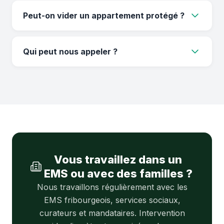
Nous attendons que les décisions soient prises
avant d'intervenir.
Peut-on vider un appartement protégé ?
Oui, exactement comme un appartement
classique, avec le même soin.
Qui peut nous appeler ?
La famille, les mandataires, curateurs ou les
services sociaux du canton de Genève.
Vous travaillez dans un
EMS ou avec des familles ?
Nous travaillons régulièrement avec les
EMS fribourgeois, services sociaux,
curateurs et mandataires. Intervention