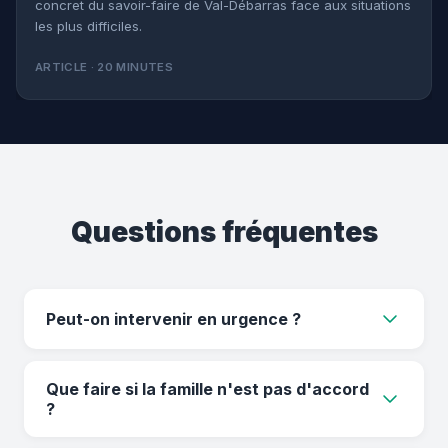
concret du savoir-faire de Val-Débarras face aux situations
les plus difficiles.
ARTICLE · 20 MINUTES
Questions fréquentes
Peut-on intervenir en urgence ?
Oui, selon le planning nous pouvons intervenir
Que faire si la famille n'est pas d'accord
très rapidement, parfois sous 48h.
?