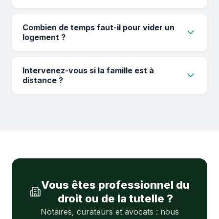
Oui, nous intervenons uniquement selon vos
Combien de temps faut-il pour vider un
consignes et conservons ce que vous
logement ?
souhaitez.
La majorité des interventions sont réalisées en
Intervenez-vous si la famille est à
une journée.
distance ?
Oui, nous pouvons coordonner avec un
représentant sur place ou agir selon des
consignes à distance.
Vous êtes professionnel du
droit ou de la tutelle ?
Notaires, curateurs et avocats : nous