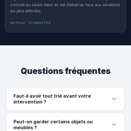
concret du savoir-faire de Val-Débarras face aux situations
les plus difficiles.
ARTICLE · 20 MINUTES
Questions fréquentes
Faut-il avoir tout trié avant votre
intervention ?
Non, nous pouvons vous aider à faire le tri si
Peut-on garder certains objets ou
nécessaire.
meubles ?