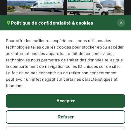
×
Politique de confidentialité & cookies
079 580 58 57
Lun–Sam · 08h00–18h00
Pour offrir les meilleures expériences, nous utilisons des
technologies telles que les cookies pour stocker et/ou accéder
info@val-debarras.ch
aux informations des appareils. Le fait de consentir à ces
Réponse sous 2h
technologies nous permettra de traiter des données telles que
le comportement de navigation ou les ID uniques sur ce site.
Devis sous 24h
Le fait de ne pas consentir ou de retirer son consentement
Réponse garantie
peut avoir un effet négatif sur certaines caractéristiques et
6 cantons couverts
fonctions.
GE · VD · VS · FR · NE · JU
Accepter
Refuser