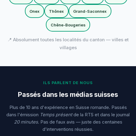
Onex
Thônex
Grand-Saconnex
Chêne-Bougeries
📍 Absolument toutes les localités du canton — villes et
villages
ILS PARLENT DE NOUS
Passés dans les médias suisses
Plus de 10 ans d'expérience en Suisse romande. Passés
dans l'émission
Temps présent
de la RTS et dans le journal
20 minutes
. Pas de faux avis — juste des centaines
d'interventions réussies.